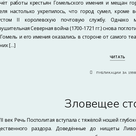
счёт работы крестьян Гомельского имения и мещан го
еля настолько укрепилось, что город сумел, кроме в
устом II королевскую почтовую службу. Однако
рушительная Северная война (1700-1721 гг.) снова поглот
 Гомель и его имения оказались в стороне от самого т
них […]
ЧИТАТЬ
ПУБЛИКАЦИИ ЗА 199
Зловещее ст
VII век Речь Посполитая вступала с тяжёлой ношей глубо
ественного раздора. Доведённые до нищеты Ливо