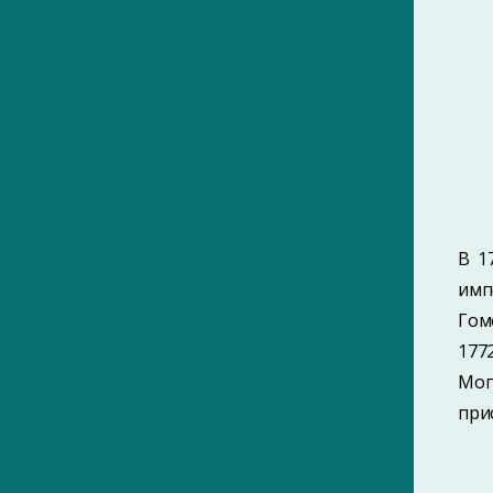
1880-е
1890-е
1910-е
1920-е
1930-е
1940-е
В 1
1950-е
имп
1960-е
Гом
1970-е
177
1980-е
Мог
при
1990-е
2000-е