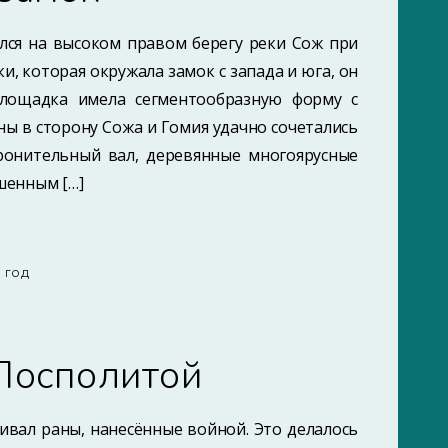
гался на высоком правом берегу реки Сож при
и, которая окружала замок с запада и юга, он
лощадка имела сегментообразную форму с
ны в сторону Сожа и Гомия удачно сочетались
ронительный вал, деревянные многоярусные
шенным […]
8 ГОД
Посполитой
чивал раны, нанесённые войной. Это делалось