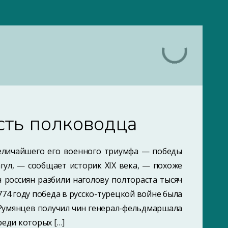
сть полководца
еличайшего его военного триумфа — победы
агул, — сообщает историк XIX века, — похоже
ч россиян разбили наголову полтораста тысяч
1774 году победа в русско-турецкой войне была
Румянцев получил чин генерал-фельдмаршала
реди которых […]