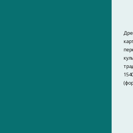
САЙТЫ ПОРТАЛА
ПАМЯТНЫЕ ДАТЫ ГОМЕЛЯ
ЗНАМЕНИТЫЕ ГОМЕЛЬЧАНЕ
ИНТЕРНЕТ-ЭНЦИКЛОПЕДИЯ ГОМЕЛЯ
КНИГИ О ГОМЕЛЕ
Дре
УЛИЦЫ ГОМЕЛЯ
ТЕРРИТОРИАЛЬНАЯ ГЕРАЛЬДИКА
кар
БЕЛАРУСИ
пер
кул
тра
154
(фо