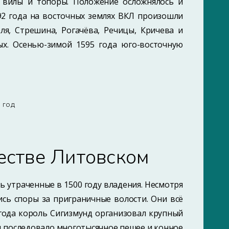
а вилы и топоры. Положение осложнялось и
592 года на восточных землях ВКЛ произошли
ля, Стрешина, Рогачёва, Речицы, Кричева и
ых. Осенью-зимой 1595 года юго-восточную
8 ГОД
естве Литовском
ть утраченные в 1500 году владения. Несмотря
ись споры за приграничные волости. Они всё
года король Сигизмунд организовал крупный
д последовало многотысячное пешее и конное