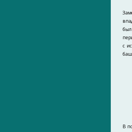
Зам
впа
был
пер
с и
баш
В п