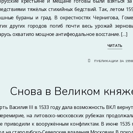
орусские крестьяне и мещане готовы были взяться з
ледствиями тяжёлых стихийных бедствий. Так, летом 1
ашные бураны и град. В окрестностях Чернигова, Гоме
гих других городов погиб почти весь урожай зернов
арусь охватило мощное антифеодальное восстание. […]
ЧИТАТЬ
ПУБЛИКАЦИИ ЗА 199
Снова в Великом княж
рть Василия III в 1533 году дала возможность ВКЛ верну
перемирие, на литовско-московских рубежах продолжал
е приводили к вооружённым конфликтам. В июне 1535 
од на стародубско-Северские владения Московии. В похо