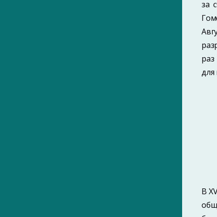
за 
Гом
Авг
раз
раз
для 
В X
общ