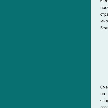
бел
пос
стр
мно
Бел
Сме
на 
чащ
пох