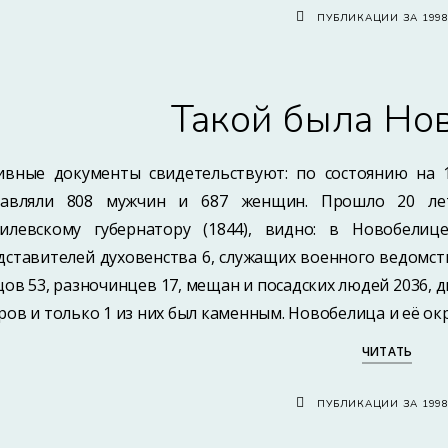
ПУБЛИКАЦИИ ЗА 199
Такой была Но
ивные документы свидетельствуют: по состоянию на 
тавляли 808 мужчин и 687 женщин. Прошло 20 лет
илевскому губернатору (1844), видно: в Новобел
дставителей духовенства 6, служащих военного ведомств
цов 53, разночинцев 17, мещан и посадских людей 2036, д
ров и только 1 из них был каменным. Новобелица и её окр
ЧИТАТЬ
ПУБЛИКАЦИИ ЗА 199