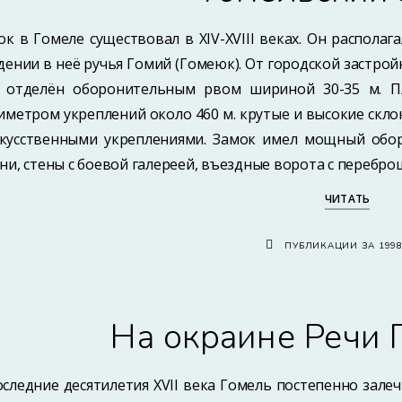
ок в Гомеле существовал в XIV-XVIII веках. Он распола
дении в неё ручья Гомий (Гомеюк). От городской застройк
 отделён оборонительным рвом шириной 30-35 м. П
иметром укреплений около 460 м. крутые и высокие скло
скусственными укреплениями. Замок имел мощный обо
ни, стены с боевой галереей, въездные ворота с перебро
ЧИТАТЬ
ПУБЛИКАЦИИ ЗА 199
На окраине Речи 
оследние десятилетия XVII века Гомель постепенно зале