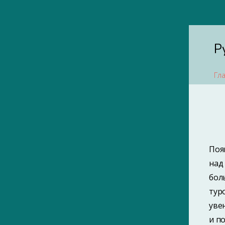
Р
Гл
Поя
над
бол
тур
1850-е
уве
и п
1870-е