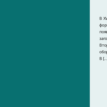
В X
фор
поя
заг
Вто
обо
В […