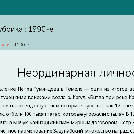
убрика :
1990-е
авная
›
1990-е
Неординарная лично
вление Петра Румянцева в Гомеле — один из итогов в
 турецкими войсками возле р. Кагул. «Битва при реке К
ьше на легендарную, чем историческую, так как 17 тыся
ок, отбили 100 тысяч татар, которые угрожали с тыла». В 
нчана Кючук-Кайнарджийским мирным договором. Пётр 
очётное наименование Задунайский, множество наград, с