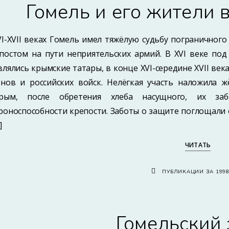
Гомель и его жители в
VI-XVII веках Гомель имел тяжёлую судьбу пограничного
постом на пути неприятельских армий. В XVI веке под
влялись крымские татары, в конце XVI-середине XVII век
онов и российских войск. Нелёгкая участь наложила 
рым, после обретения хлеба насущного, их за
роноспособности крепости. Заботы о защите поглощали 
]
ЧИТАТЬ
ПУБЛИКАЦИИ ЗА 199
Гомельский 