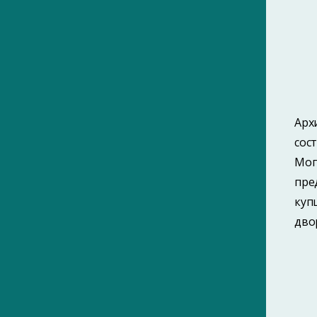
2010-е
2020-е
Без даты
Библиография периодических
изданий Гомеля (1901–1916)
Арх
сос
Мог
пре
ПОИСК ПО МЕТКАМ
куп
ПОИСК ПО ФАМИЛИЯМ
дво
САЙТ ЯВЛЯЕТСЯ ЧАСТЬЮ ПРОЕКТА
«ГОМЕЛЬСКИЙ ИСТОРИКО-
КРАЕВЕДЧЕСКИЙ ПОРТАЛ»