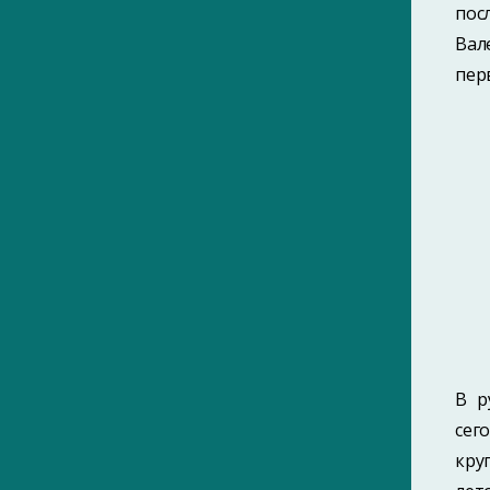
пос
1880-е
Вал
1890-е
пер
1910-е
1920-е
1930-е
1940-е
1950-е
1960-е
1970-е
1980-е
В р
1990-е
сег
2000-е
кру