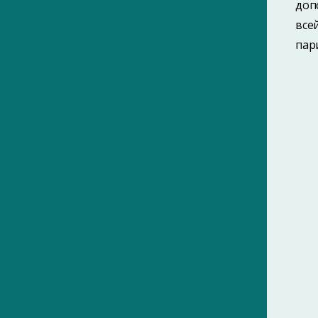
доп
все
пар