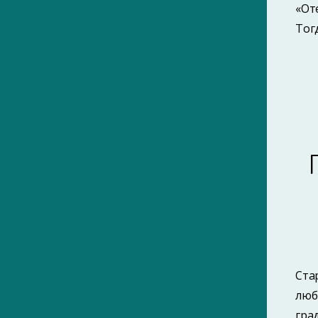
«От
Тог
Ста
люб
гра