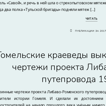
ель «Савой», и речь в ней шла о стрекопытовском мятеж
да два полка «Тульской бригады» подняли мятеж […]
ЧИТАТЬ
ПУБЛИКАЦИИ ЗА 201
Гомельские краеведы вык
чертежи проекта Либ
путепровода 1
ринные чертежи проекта Либаво-Роменского путепровод
ители истории Гомеля. И сделали их достоянием
достроителей на начало прошлого века учёным ничего 