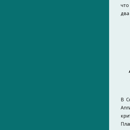
что
два 
В С
Апп
кри
Пла