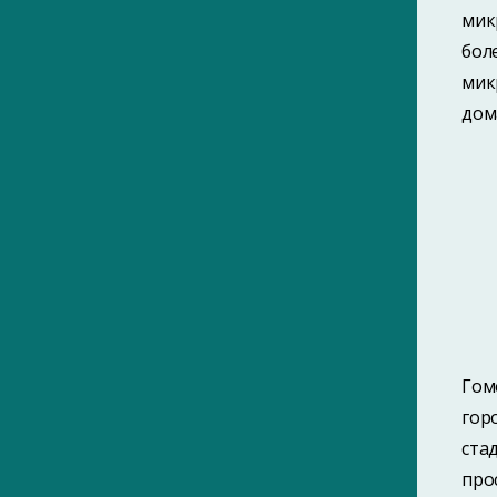
мик
САЙТЫ ПОРТАЛА
бол
ПАМЯТНЫЕ ДАТЫ ГОМЕЛЯ
ЗНАМЕНИТЫЕ ГОМЕЛЬЧАНЕ
мик
ИНТЕРНЕТ-ЭНЦИКЛОПЕДИЯ ГОМЕЛЯ
дом
КНИГИ О ГОМЕЛЕ
УЛИЦЫ ГОМЕЛЯ
ТЕРРИТОРИАЛЬНАЯ ГЕРАЛЬДИКА
БЕЛАРУСИ
Гом
гор
ста
про