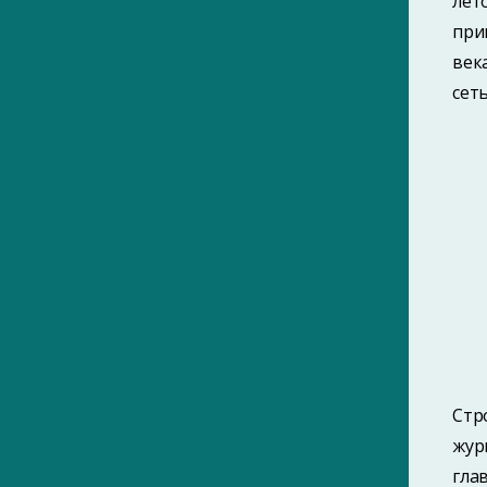
лет
2010-е
при
2020-е
век
Без даты
сеть
Библиография периодических
изданий Гомеля (1901–1916)
ПОИСК ПО МЕТКАМ
ПОИСК ПО ФАМИЛИЯМ
Стр
САЙТ ЯВЛЯЕТСЯ ЧАСТЬЮ ПРОЕКТА
жур
«ГОМЕЛЬСКИЙ ИСТОРИКО-
гла
КРАЕВЕДЧЕСКИЙ ПОРТАЛ»