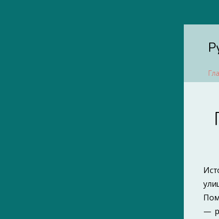
Р
Гл
Ист
ули
Пом
1850-е
— р
1870-е