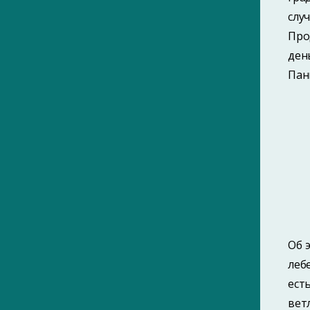
слу
Про
ден
Пан
Об 
леб
ест
вет