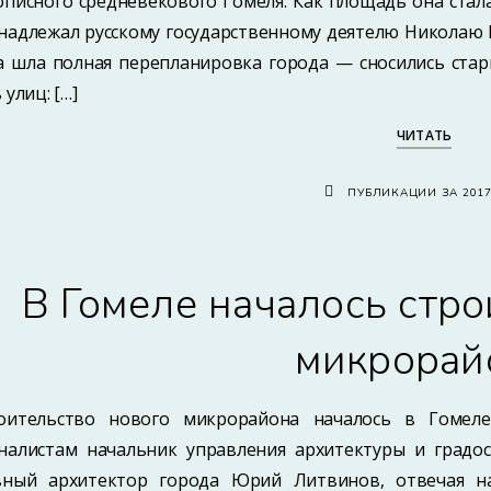
описного средневекового Гомеля. Как площадь она стал
надлежал русскому государственному деятелю Николаю Пе
а шла полная перепланировка города — сносились стар
 улиц: […]
ЧИТАТЬ
ПУБЛИКАЦИИ ЗА 201
В Гомеле началось стро
микрорай
оительство нового микрорайона началось в Гомел
налистам начальник управления архитектуры и градо
вный архитектор города Юрий Литвинов, отвечая н