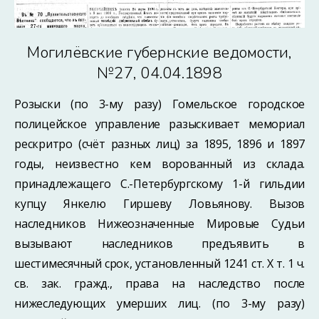
Могилёвские губернские ведомости,
№27, 04.04.1898
Розыски (по 3-му разу) Гомельское городское
полицейское управление разыскивает мемориал
рескритро (счёт разных лиц) за 1895, 1896 и 1897
годы, неизвестно кем ворованный из склада.
принадлежащего С.-Петербургскому 1-й гильдии
купцу Янкелю Гиршеву Ловьянову. Вызов
наследников Нижеозначенные Мировые Судьи
вызывают наследников предъявить в
шестимесячный срок, установленный 1241 ст. X т. 1 ч.
св. зак. гражд., права на наследство после
нижеследующих умерших лиц. (по 3-му разу)