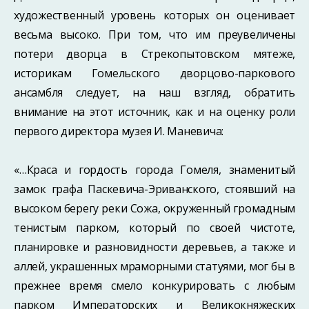
художественный уровень которых он оценивает
весьма высоко. При том, что им преувеличены
потери дворца в Стрекопытовском мятеже,
историкам Гомель­ского дворцово-паркового
ансамбля следует, на наш взгляд, обратить
внимание на этот источник, как и на оценку роли
первого директора музея И. Маневича:
«…Краса и гордость города Гомеля, знаменитый
замок графа Паскевича-Эриванского, стоявший на
высоком берегу реки Сожа, окруженный громадным
тенистым парком, который по своей чистоте,
планировке и разновидности деревьев, а также и
аллей, украшенных мраморными статуями, мог бы в
прежнее время смело конку­рировать с любым
парком Императорских и Великокняжеских