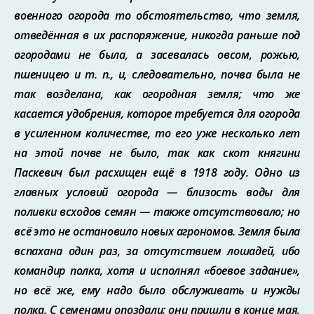
военного огорода то обстоятельство, что земля,
отведённая в их распоряжение, никогда раньше под
огородами не была, а засевалась овсом, рожью,
пшеницею и т. п., и, следовательно, почва была не
так возделана, как огородная земля; что же
касается удобрения, кото­рое требуется для огорода
в усиленном количестве, то его уже несколько лет
на этой почве не было, так как скот княгини
Паскевич был расхищен ещё в 1918 году. Одно из
главных условий огорода — близость воды для
поливки всходов семян — также от­сутствовало; но
всё это не остановило новых агрономов. Земля была
вспахана один раз, за отсутствием лошадей, ибо
командир полка, хотя и исполнял «боевое зада­ние»,
но всё же, ему надо было обслуживать и нужды
полка. С семенами опоздали; они пришли в конце мая,