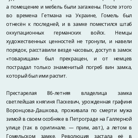
а помеще­ние и мебель были загажены. После этого
во времена Гетмана на Украине, Гомель был
отнесён к последней, и в замке поместился штаб
оккупационных германских войск. Немцы
художественных ценностей не тронули, и навели
порядок, расставили везде часовых, доступ в замок
«товарищам» был прекращен, и от немцев
пострадал только знаменитый погреб вин замка,
который был ими распит.
Престарелая 86-летняя владелица замка
светлейшая княгиня Паскевич, урож­денная графиня
Воронцова-Дашкова, проживала по смерти мужа
зимой в своем особняке в Петрограде на Галлерной
улице (так в оригинале. — прим, авт.), а летом в
Гомельском замке. Революция застала её в