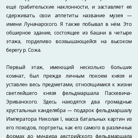
ещё гра­бительские наклонности, и заставляет её
сдерживать свои аппетиты название му­зея —
имени Луначарского. Я также побывал в нём. Это
обширное здание, состоящее из башни в четыре
этажа, горделиво возвышающейся на высоком
берегу р. Сожа.
Первый этаж, имеющий несколько больших
комнат, был прежде личным поко­ем князя и
уставлен весь предметами, относящимися к жизни
светлейшего князя фельдмаршала Паскевича-
Эриванского. Здесь находятся два громадные
хрусталь­ных канделябра — подарок фельдмаршалу
Императора Николая I, масса батальных картин из
его походов, портреты, как его самого в различных
формах до мундира австрийского фельдмаршала