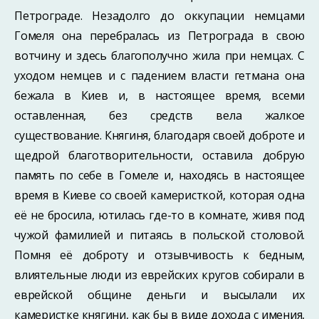
Петрограде. Незадолго до оккупации немцами
Гомеля она перебралась из Петрограда в свою
вотчину и здесь благополуч­но жила при немцах. С
уходом немцев и с падением власти гетмана она
бежала в Киев и, в настоящее время, всеми
оставленная, без средств вела жалкое
существование. Княгиня, благодаря своей доброте и
щедрой благотворительности, оставила добрую
память по себе в Гомеле и, находясь в настоящее
время в Киеве со своей камерист­кой, которая одна
её не бросила, ютилась где-то в комнате, живя под
чужой фамилией и питаясь в польской столовой.
Помня её доброту и отзывчивость к бедным,
влиятельные люди из еврейских кругов собирали в
еврейской общине деньги и вы­сылали их
камеристке княгини, как бы в виде дохода с имения,