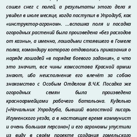
сошел снег с полей, а результаты этого дела я
увидел в июле месяце, когда поступил в Упродгуб, как
«инструктор-агроном». …вспашка поля и посадка
огородных растений была произведена «без расходов
от казны», а именно, лошадьми стоявшего в Гомеле
полка, командиру которого отдавались приказания о
наряде лошадей «в порядке боевого задания», а что
это значит, все чины комсоста­ва Красной армии
знают, ибо неисполнение его влечёт за собою
знакомство с Особым Отделом В.Ч.К. Посадка же
огородных семян была произведена
красноармейцами рабочего батальона. Куделько
[«Начальник Упродгуба, бывший волостной писарь
Игуменского уезда, а в настоящее время коммунист
и очень большая персона»] и его агрономы упустили
из виду в своём проекте создания гомельского