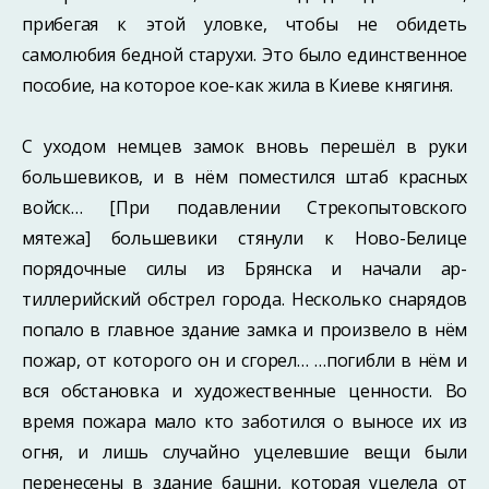
прибегая к этой улов­ке, чтобы не обидеть
самолюбия бедной старухи. Это было единственное
пособие, на которое кое-как жила в Киеве княгиня.
С уходом немцев замок вновь перешёл в руки
большевиков, и в нём поме­стился штаб красных
войск… [При подавлении Стрекопытовского
мятежа] большевики стянули к Ново-Белице
порядочные силы из Брянска и начали ар­
тиллерийский обстрел города. Несколько снарядов
попало в главное здание зам­ка и произвело в нём
пожар, от которого он и сгорел… …погибли в нём и
вся обстановка и художественные ценности. Во
время по­жара мало кто заботился о выносе их из
огня, и лишь случайно уцелевшие вещи были
перенесены в здание башни, которая уцелела от