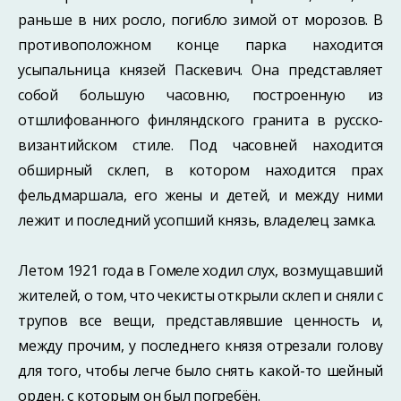
раньше в них росло, погибло зимой от морозов. В
противоположном конце парка находится
усыпальница князей Паскевич. Она представляет
собой большую часовню, постро­енную из
отшлифованного финляндского гранита в русско-
византийском стиле. Под часовней находится
обширный склеп, в котором находится прах
фельдмаршала, его жены и детей, и между ними
лежит и последний усопший князь, владелец замка.
Летом 1921 года в Гомеле ходил слух, возмущавший
жителей, о том, что чекисты открыли склеп и сняли с
трупов все вещи, представлявшие ценность и,
между про­чим, у последнего князя отрезали голову
для того, чтобы легче было снять какой-то шейный
орден, с которым он был погребён.