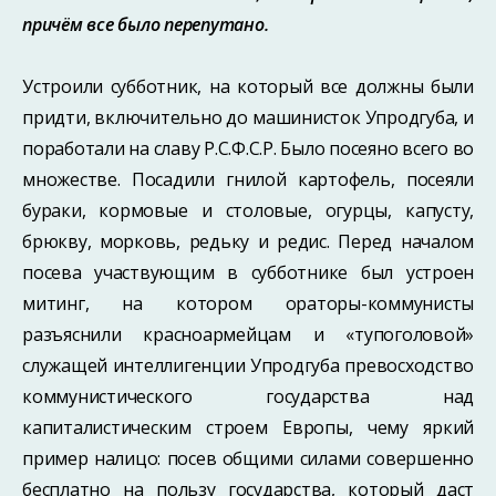
причём все было перепутано.
Устроили субботник, на который все должны были
придти, включительно до машинисток Упродгуба, и
поработали на славу Р.С.Ф.С.Р. Было посеяно всего во
множестве. Посадили гнилой картофель, посеяли
бураки, кормовые и столовые, огурцы, капусту,
брюкву, морковь, редьку и редис. Перед началом
посева участвую­щим в субботнике был устроен
митинг, на котором ораторы-коммунисты
разъясни­ли красноармейцам и «тупоголовой»
служащей интеллигенции Упродгуба превос­ходство
коммунистического государства над
капиталистическим строем Европы, чему яркий
пример налицо: посев общими силами совершенно
бесплатно на поль­зу государства, который даст