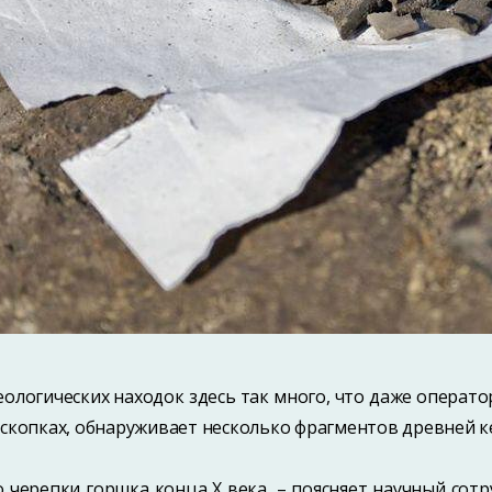
еологических находок здесь так много, что даже операто
аскопках, обнаруживает несколько фрагментов древней к
о черепки горшка конца X века, – поясняет научный сот