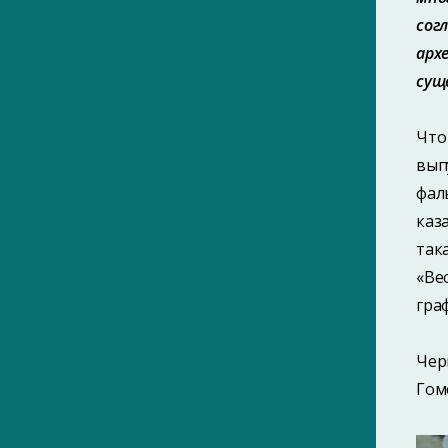
САЙТЫ ПОРТАЛА
сог
арх
ПАМЯТНЫЕ ДАТЫ ГОМЕЛЯ
ЗНАМЕНИТЫЕ ГОМЕЛЬЧАНЕ
суще
ИНТЕРНЕТ-ЭНЦИКЛОПЕДИЯ ГОМЕЛЯ
КНИГИ О ГОМЕЛЕ
УЛИЦЫ ГОМЕЛЯ
ТЕРРИТОРИАЛЬНАЯ ГЕРАЛЬДИКА
Что
БЕЛАРУСИ
вып
фал
каз
так
«Ве
гра
Чер
Гом