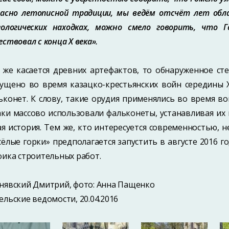
ласно летописной традиции, мы ведём отсчёт лет обла
еологических находках, можно смело говорить, что 
ствовал с конца X века».
 же касается древних артефактов, то обнаруженное сте
ущено во время казацко-крестьянских войн середины X
ьконет. К слову, такие орудия применялись во время в
аки массово использовали фальконеты, устанавливая их н
ая история. Тем же, кто интересуется современностью, 
сёлые горки» предполагается запустить в августе 2016 г
фика строительных работ.
нявский Дмитрий, фото: Анна Пащенко
ельские ведомости, 20.04.2016