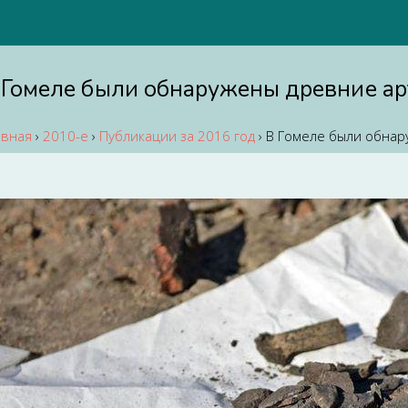
 Гомеле были обнаружены древние а
авная
›
2010-е
›
Публикации за 2016 год
›
В Гомеле были обнар