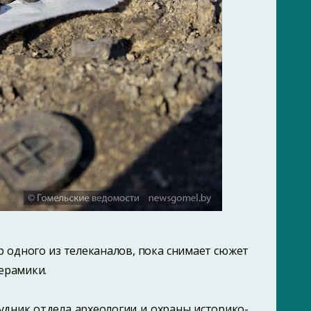
р одного из телеканалов, пока снимает сюжет
ерамики.
рудник отдела археологии и охраны историко-