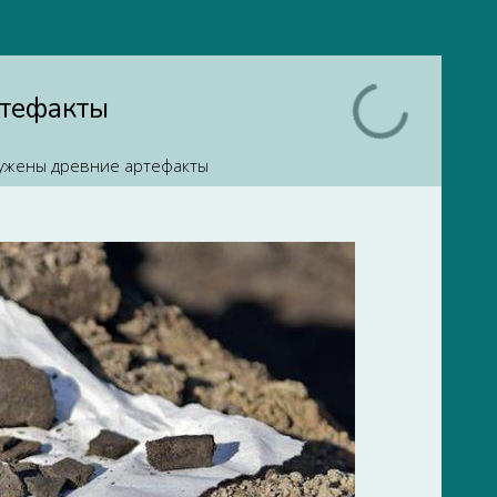
ртефакты
ужены древние артефакты