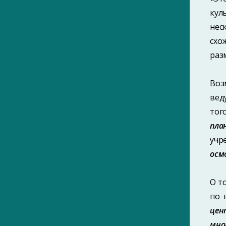
2010-е
кул
2020-е
нес
Без даты
схо
Библиография периодических
раз
изданий Гомеля (1901–1916)
Воз
вед
тог
пла
ПОИСК ПО МЕТКАМ
учр
ПОИСК ПО ФАМИЛИЯМ
осм
О т
по 
САЙТ ЯВЛЯЕТСЯ ЧАСТЬЮ ПРОЕКТА
цен
«ГОМЕЛЬСКИЙ ИСТОРИКО-
КРАЕВЕДЧЕСКИЙ ПОРТАЛ»
мно