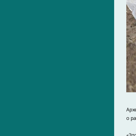
1880-е
1890-е
1910-е
1920-е
1930-е
1940-е
1950-е
1960-е
1970-е
1980-е
Арх
1990-е
о р
2000-е
«Эт