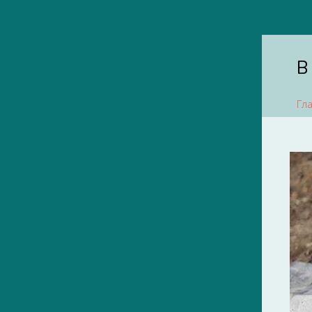
В
Гл
1850-е
1870-е