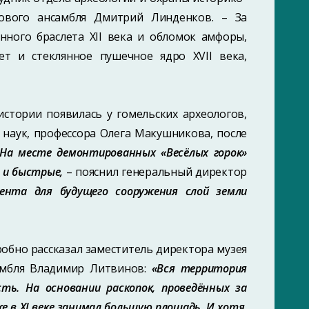
кового ансамбля Дмитрий Линденков. – За
нного браслета XII века и обломок амфоры,
ет и стеклянное пушечное ядро XVII века,
истории появилась у гомельских археологов,
 наук, профессора Олега Макушникова, после
«На месте демонтированных «Весёлых горок»
 и быстрые,
– пояснил генеральный директор
мента для будущего сооружения слой земли
робно рассказал заместитель директора музея
амбля Владимир Литвинов:
«Вся территория
ть. На основании раскопок, проведённых за
е в XI веке занимал большую площадь. И хотя,