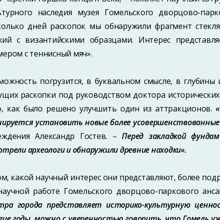
ьтурного наследия музея Гомельского дворцово-пар
колько дней раскопок мы обнаружили фрагмент стекля
жий с византийскими образцами. Интерес представля
мером с теннисный мяч».
можность погрузится, в буквальном смысле, в глубины 
ущих раскопки под руководством доктора исторических
о, как было решено улучшить один из аттракционов.
нируется установить новые более усовершенствованные
еждения Александр Гостев. –
Перед закладкой фунда
отрели археологи и обнаружили древние находки».
ом, какой научный интерес они представляют, более под
научной работе Гомельского дворцово-паркового анс
тра города представляет историко-культурную ценнос
гие годы, можно с уверенностью говорить, что Гомель уж