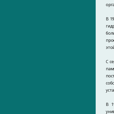
орг
В 1
гид
бол
про
это
С с
пам
пос
соб
уст
В 1
уни