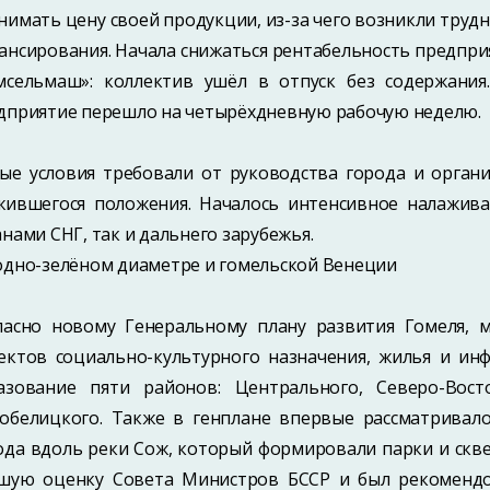
нимать цену своей продукции, из-за чего возникли трудн
ансирования. Начала снижаться рентабельность предприя
мсельмаш»: коллектив ушёл в отпуск без содержания
дприятие перешло на четырёхдневную рабочую неделю.
ые условия требовали от руководства города и орган
жившегося положения. Началось интенсивное налажива
анами СНГ, так и дальнего зарубежья.
одно-зелёном диаметре и гомельской Венеции
ласно новому Генеральному плану развития Гомеля, 
ектов социально-культурного назначения, жилья и ин
азование пяти районов: Центрального, Северо-Вост
обелицкого. Также в генплане впервые рассматривал
ода вдоль реки Сож, который формировали парки и скв
шую оценку Совета Министров БССР и был рекомендо