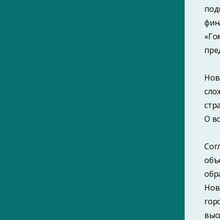
под
САЙТЫ ПОРТАЛА
фин
ПАМЯТНЫЕ ДАТЫ ГОМЕЛЯ
ЗНАМЕНИТЫЕ ГОМЕЛЬЧАНЕ
«Го
ИНТЕРНЕТ-ЭНЦИКЛОПЕДИЯ ГОМЕЛЯ
пре
КНИГИ О ГОМЕЛЕ
УЛИЦЫ ГОМЕЛЯ
ТЕРРИТОРИАЛЬНАЯ ГЕРАЛЬДИКА
БЕЛАРУСИ
Нов
сло
стр
О в
Сог
объ
обр
Нов
гор
выс