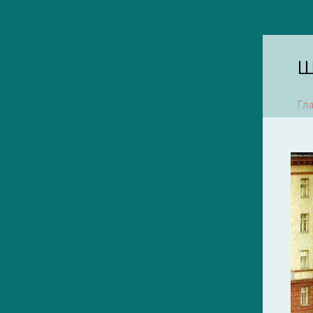
Ш
Гл
1850-е
1870-е