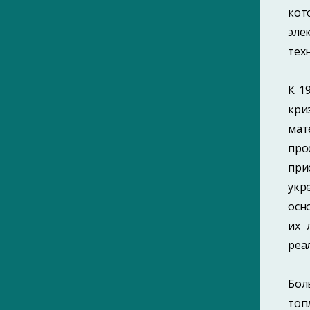
2010-е
кот
2020-е
эле
Без даты
тех
Библиография периодических
изданий Гомеля (1901–1916)
К 1
кри
мат
про
при
ПОИСК ПО МЕТКАМ
укр
ПОИСК ПО ФАМИЛИЯМ
осн
их 
реа
САЙТ ЯВЛЯЕТСЯ ЧАСТЬЮ ПРОЕКТА
Бол
«ГОМЕЛЬСКИЙ ИСТОРИКО-
топ
КРАЕВЕДЧЕСКИЙ ПОРТАЛ»