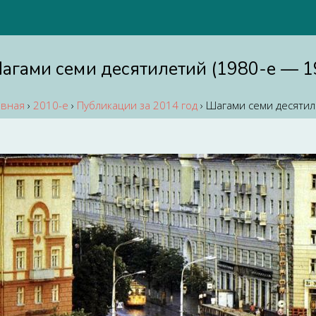
агами семи десятилетий (1980-е — 1
авная
›
2010-е
›
Публикации за 2014 год
›
Шагами семи десятил