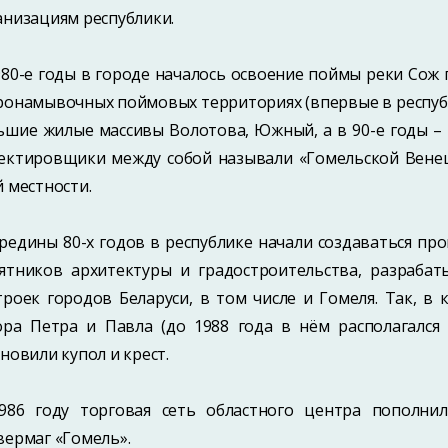
анизациям республики.
980-е годы в городе началось освоение поймы реки Сож
ронамывочных поймовых территориях (впервые в респуб
ьшие жилые массивы Волотова, Южный, а в 90-е годы – 1
ектировщики между собой называли «Гомельской Венец
й местности.
ередины 80-х годов в республике начали создаваться п
ятников архитектуры и градостроительства, разрабат
троек городов Беларуси, в том числе и Гомеля. Так, в 
ора Петра и Павла (до 1988 года в нём располагался
ановили купол и крест.
986 году торговая сеть областного центра пополн
вермаг «Гомель».