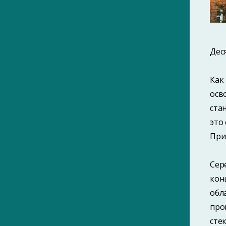
1880-е
1890-е
1910-е
Дес
1920-е
Как
1930-е
осв
1940-е
ста
1950-е
это
При
1960-е
1970-е
Сер
1980-е
кон
1990-е
обл
про
2000-е
сте