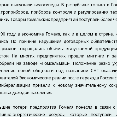
орые выпускали велосипеды. В республике только в Г
ктроприборов, приборов контроля и регулирования те
ники. Товары гомельских предприятий поступали более че
990 году в экономике Гомеля, как и в целом в стране
зиса. По причине нарушения договорных обязательст
ериалов сокращались объёмы выпускаемой продукции
стои. На многих предприятиях прошли митинги и за
обрели на заводе «Гомсельмаш». Положение резко ух
епление новой общности под названием СНГ оказали
ователей. Экономические реалии после перехода России с
либерализации привели к новому значительному со
льных доходов населения.
ьшие потери предприятия Гомеля понесли в связи с 
ливно-энергетические ресурсы, которые поступали