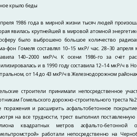
ное крыло беды
апреля 1986 года в мирной жизни тысяч людей произош
орая явилась крупнейшей в мировой атомной энергетике
осферу было выброшено большое количество радиоа
ма-фон Гомеля составлял 10–15 мкР/ час. 28–30 апрел
тавила 140–2000 мкР/ч. К осени 1986-го за счёт р
билизировалась и в 1990 году составила 12–14 мкР/ч в Н
тральном, от 14 до 43 мкР/ч в Железнодорожном районах
ельские строители принимали непосредственное учас
отникам Гомельского дорожно-строительного треста №2
е поражения и расширить асфальтобетонное покрытие
мотря на все трудности, трест выполнил поставленную
лиона квадратных метров асфальто-бетонной с
мельпромстрой» работали непосредственно на Черно