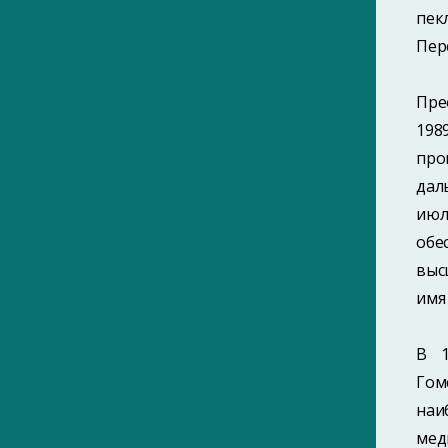
пекл
Пер
Пре
198
про
дал
июл
обе
выс
имя
В 1
Гом
наи
мед