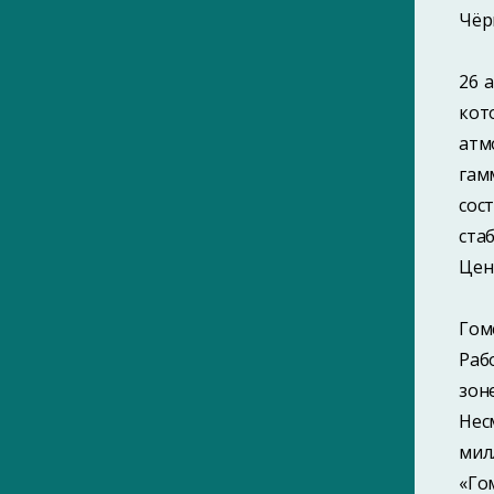
Чёр
26 
кот
атм
гам
сос
ста
Цен
Гом
Раб
зон
Нес
мил
«Го