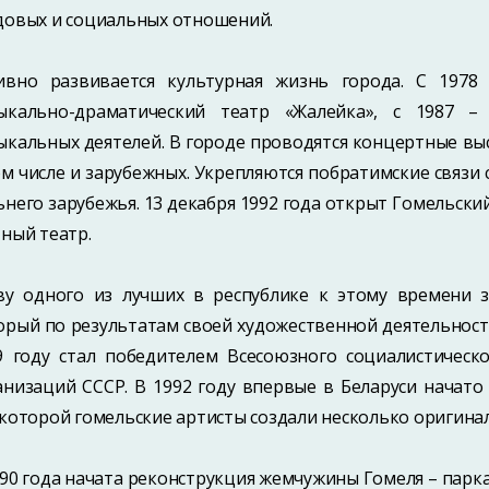
довых и социальных отношений.
ивно развивается культурная жизнь города. С 197
ыкально-драматический театр «Жалейка», с 1987 –
ыкальных деятелей. В городе проводятся концертные выс
ом числе и зарубежных. Укрепляются побратимские связи
ьнего зарубежья. 13 декабря 1992 года открыт Гомельски
тный театр.
ву одного из лучших в республике к этому времени з
орый по результатам своей художественной деятельност
9 году стал победителем Всесоюзного социалистическ
анизаций СССР. В 1992 году впервые в Беларуси начат
 которой гомельские артисты создали несколько оригина
990 года начата реконструкция жемчужины Гомеля – парка