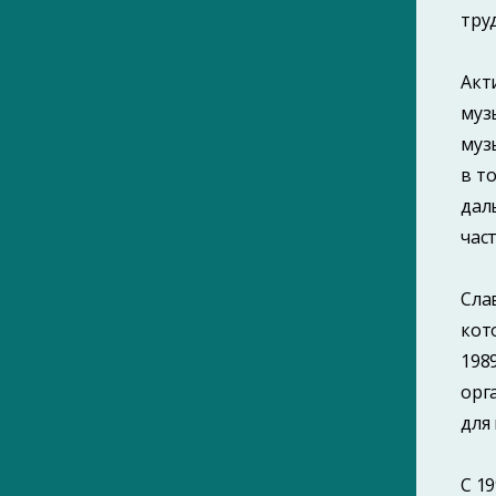
тру
Акт
муз
муз
в т
дал
час
Сла
кот
198
орг
для
С 1