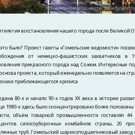
ятилетия восстановления нашего города после Великой 
 это было? Проект газеты «Гомельские ведомости» посвя
обождения от немецко-­фашистских захватчиков в 1
новления прекрасного города над Сожем. Интересные по
 основа проекта, который еженедельно появляется на стр
знаки приближающегося кризиса
едина 80-х и начало 90-х годов XX века в истории разви
це 1980-х здесь было сконцентрировано более половин
асти, объём товарной промышленности составлял 44 
центов силосоуборочных комбайнов страны, 20 про
клянных труб. Гомельский шарикоподшипниковый завод 