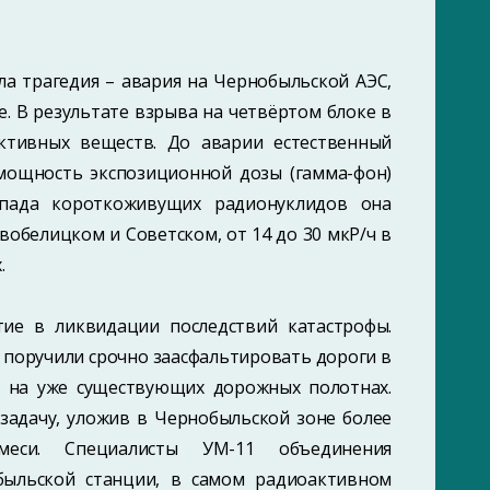
ла трагедия – авария на Чернобыльской АЭС,
. В результате взрыва на четвёртом блоке в
ктивных веществ. До аварии естественный
я мощность экспозиционной дозы (гамма-фон)
аспада короткоживущих радионуклидов она
овобелицком и Советском, от 14 до 30 мкР/ч в
.
тие в ликвидации последствий катастрофы.
 поручили срочно заасфальтировать дороги в
 на уже существующих дорожных полотнах.
 задачу, уложив в Чернобыльской зоне более
меси. Специалисты УМ-11 объединения
быльской станции, в самом радиоактивном