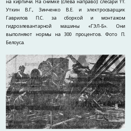
на кирпичи. На снимке (слева направо): слесари тт.
Уткин В.Г., Зинченко В.Е. и электросварщик
Гаврилов П.С. за сборкой и монтажом
гидроэлевантарной машины «ГЭЛ-Б». Они
выполняют нормы на 300 процентов. Фото П.
Белоуса.